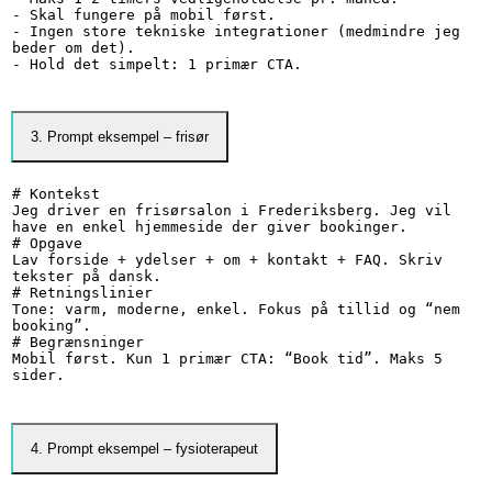
- Skal fungere på mobil først.

- Ingen store tekniske integrationer (medmindre jeg 
beder om det).

- Hold det simpelt: 1 primær CTA.
3. Prompt eksempel – frisør
# Kontekst

Jeg driver en frisørsalon i Frederiksberg. Jeg vil 
have en enkel hjemmeside der giver bookinger.

# Opgave

Lav forside + ydelser + om + kontakt + FAQ. Skriv 
tekster på dansk.

# Retningslinier

Tone: varm, moderne, enkel. Fokus på tillid og “nem 
booking”.

# Begrænsninger

Mobil først. Kun 1 primær CTA: “Book tid”. Maks 5 
sider.
4. Prompt eksempel – fysioterapeut