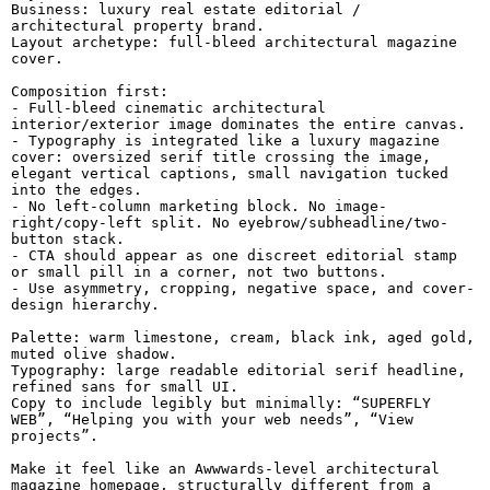
Business: luxury real estate editorial / 
architectural property brand.

Layout archetype: full-bleed architectural magazine 
cover.

Composition first:

- Full-bleed cinematic architectural 
interior/exterior image dominates the entire canvas.

- Typography is integrated like a luxury magazine 
cover: oversized serif title crossing the image, 
elegant vertical captions, small navigation tucked 
into the edges.

- No left-column marketing block. No image-
right/copy-left split. No eyebrow/subheadline/two-
button stack.

- CTA should appear as one discreet editorial stamp 
or small pill in a corner, not two buttons.

- Use asymmetry, cropping, negative space, and cover-
design hierarchy.

Palette: warm limestone, cream, black ink, aged gold, 
muted olive shadow.

Typography: large readable editorial serif headline, 
refined sans for small UI.

Copy to include legibly but minimally: “SUPERFLY 
WEB”, “Helping you with your web needs”, “View 
projects”.

Make it feel like an Awwwards-level architectural 
magazine homepage, structurally different from a 