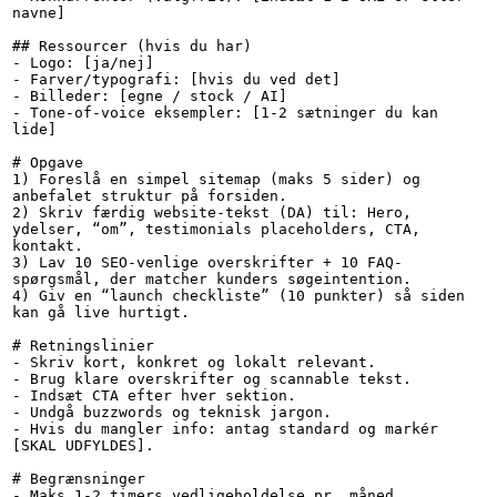
navne]

## Ressourcer (hvis du har)

- Logo: [ja/nej]

- Farver/typografi: [hvis du ved det]

- Billeder: [egne / stock / AI]

- Tone-of-voice eksempler: [1-2 sætninger du kan 
lide]

# Opgave

1) Foreslå en simpel sitemap (maks 5 sider) og 
anbefalet struktur på forsiden.

2) Skriv færdig website-tekst (DA) til: Hero, 
ydelser, “om”, testimonials placeholders, CTA, 
kontakt.

3) Lav 10 SEO-venlige overskrifter + 10 FAQ-
spørgsmål, der matcher kunders søgeintention.

4) Giv en “launch checkliste” (10 punkter) så siden 
kan gå live hurtigt.

# Retningslinier

- Skriv kort, konkret og lokalt relevant.

- Brug klare overskrifter og scannable tekst.

- Indsæt CTA efter hver sektion.

- Undgå buzzwords og teknisk jargon.

- Hvis du mangler info: antag standard og markér 
[SKAL UDFYLDES].

# Begrænsninger

- Maks 1-2 timers vedligeholdelse pr. måned.
