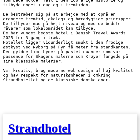
som både holder fast i den 106 årige historie og 
tilbyde noget i dag og i fremtiden. 

De bestræber sig på at arbejde med at opnå en 
grønnere fremtid, økologi og bæredygtige principper. 

De tilbyder mad på højt niveau og med de bedste 
råvarer som lokalområdet kan tilbyde.

De har vundet bedste hotel i Danish Travel Awards 
2025 for 3 gang i træk.

Hotellet ligger vidunderligt smukt i den frodige 
østkyst ved Nyborg på Fyn få meter fra standkanten. 

Den gyldne time byder på pastel nuancer som var 
passende for Skagens malerne som Krøyer fangede på 
sine klassiske malerier.

Vær kreativ, brug moderne web design af høj kvalitet 
og hav respekt for naturskønheden i omkring 
Strandhotellet og de klassiske danske aner.
Strandhotel