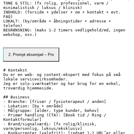
TONE & STIL: (fx rolig, professionel, varm / 
minimalistisk / luksus / klinisk)

INDHOLD: (forside + ydelser + om + kontakt + evt. 
FAQ)

LOKALT: (by/område + åbningstider + adresse + 
telefon)

BEGRÆNSNING: (maks 1-2 timers vedligehold/md, ingen 
webshop, osv.)
2. Prompt eksempel – Pro
# Kontekst

Du er en web- og content-ekspert med fokus på små 
lokale servicevirksomheder.

Jeg er solo-iværksætter og har brug for en enkel, 
troværdig hjemmeside.

## Business

- Branche: [frisør / fysioterapeut / anden]

- Lokation: [by + område]

- Målgruppe: [alder, type kunder, behov]

- Primær handling (CTA): [Book tid / Ring / 
Kontaktformular]

- Brand/signalværdi: [fx rolig/klinisk, 
varm/personlig, luksus/eksklusiv]

- Konkurrenter (valgfrit): [indsæt 1-2 URL’er eller 